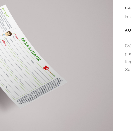
CA
Im
AU
Cr
pa
Re
So